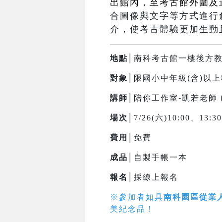
出館內，至考古館外圍及
合圖像與文字等方式進行
介，使考古體驗更加生動
地點│
南科考古館一樓後方
對象│
限國小中年級(含)以
講師│
陪你工作室-凱若老師 
場次│
7/26(六)10:00、13:
費用│
免費
成品│
自製手帳一本
報名│
採線上報名
※參加者如具
南科園區從業
美紀念品！