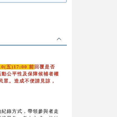
10(五)17:00 前
回覆是否
活動公平性及保障候補者權
民眾。造成不便請見諒，
的紀錄方式，帶領參與者走