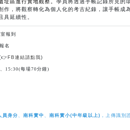
遺址區進行實地觀察。
學員將透過手帳記錄所見的
創作，將觀察轉化為個人化的考古紀錄，讓手帳成
且具延續性。
教室報到
上報名
(
👉
FB連結請點我
)
30、15:30(每場70分鐘)
人員身分
、
南科實中
、
南科實小(中年級以上)
，上傳識別