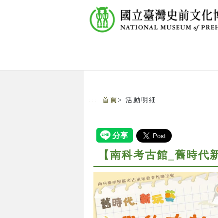
跳到主要內容
網站導覽
:::
首頁
> 活動明細
【南科考古館_舊時代新