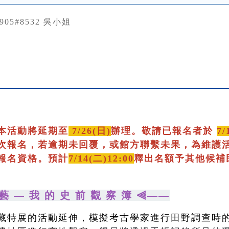
0905#8532 吳小姐
本活動將延期至
7/26(日)
辦理。敬請已報名者於
7/
次報名，若逾期未回覆，或館方聯繫未果，為維護
報名資格。預計
7/14(二)12:00
釋出名額予其他候補
藝 — 我 的 史 前 觀 察 簿 ⫷——
藏特展的活動延伸，模擬考古學家進行田野調查時