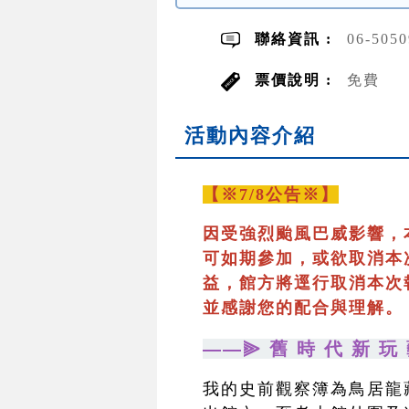
聯絡資訊 :
06-505
票價說明 :
免費
活動內容介紹
【※7/8公告※】
因受強烈颱風巴威影響，
可如期參加，或欲取消本
益，館方將逕行取消本次
並感謝您的配合與理解。
——⫸ 舊 時 代 新 玩 
我的史前觀察簿為鳥居龍