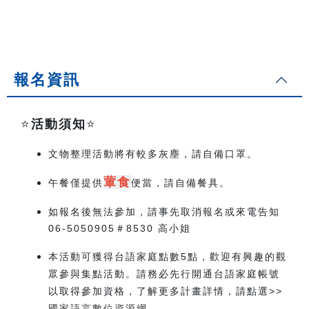
報名資訊
⭐️
活動須知
⭐️
文物整理活動將有較多灰塵，請自備口罩。
葷食
午餐僅提供
便當，請自備餐具。
如報名後無法參加，請事先取消報名或來電告知
06-5050905＃8530 高小姐
本活動可獲得台語家庭點數5點，歡迎有興趣的觀
眾參與集點活動。請務必先行開通台語家庭帳號
以取得參加資格，了解更多計畫詳情，請點選>>
國家語言數位資源網