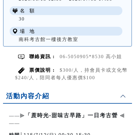
名 額
NT$ 300
30
場 地
南科考古館一樓後方教室
聯絡資訊 :
06-5050905*8530 高小姐
票價說明 :
$300/人，持會員卡或文化幣
$240/人，陪同者每人優惠價$100
活動內容介紹
「蔗時光-甜味古早路」一日考古營
——⫸
⫷
——