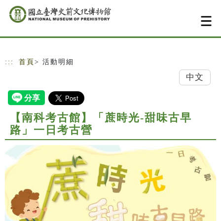
跳到主要內容
網站導覽
:::
首頁
> 活動明細
中文
【南科考古館】「蔗時光-甜味古早
路」一日考古營