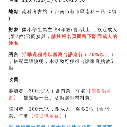
時間│
115/7/12(日) 09:30-15:30
地點│
南科考古館 ( 台南市新市區南科三路10號
)
對象│
國小學生為主限4年級(含)以上 ，
歡迎成人
(限2位)陪同參與，
請於報名頁面留下陪同成人的
姓名
語言│
活動過程將以臺灣台語進行 ( 70%以上 )
，搭配華語說明，
本活動可獲得台語家庭點數5
點
收費│
參加者：300元/人 ( 含門票、午餐
【僅提供葷
食】
、龍鬚糖一盒、活動講師材料費)
陪同者：100元/人，限成人，至多2位（含門
票、午餐
【僅提供葷食】
)