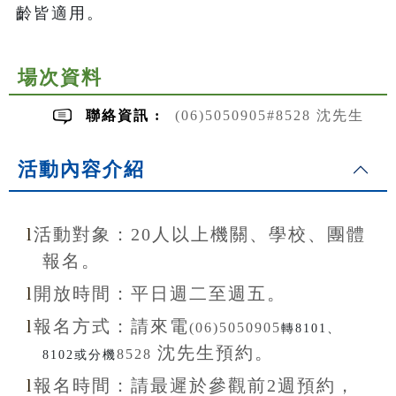
齡皆適用。
場次資料
聯絡資訊 :
(06)5050905#8528 沈先生
活動內容介紹
l
活動對象：20
人以上機關、學校、團體
報名。
l
開放
時間：
平日週二至
週五。
l
報名方式：
請來電
(06)5050905
轉8101、
沈先生
預約。
8528
8102或分機
l
報名
時間：
請最遲於參觀前
2
週預約，