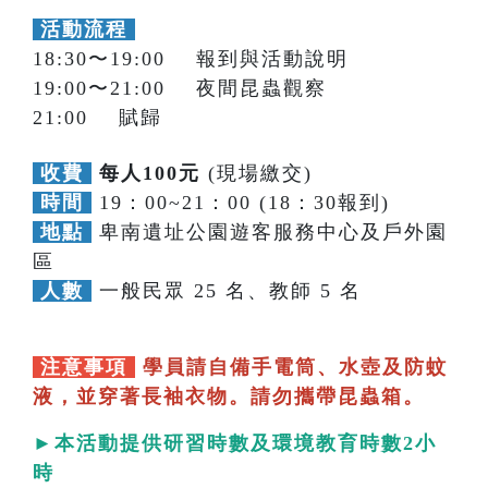
活動流程
18:30〜19:00 報到與活動說明
19:00〜21:00 夜間昆蟲觀察
21:00 賦歸
收費
每人100元
(現場繳交)
時間
19：00~21：00 (18：30報到)
地點
卑南遺址公園遊客服務中心及戶外園
區
人數
一般民眾 25 名、教師 5 名
注意事項
學員請自備手電筒、水壺及防蚊
液，並穿著長袖衣物。請勿攜帶昆蟲箱。
►本活動提供研習時數及環境教育時數2小
時