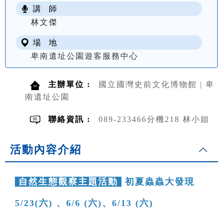
講 師
NT$ 100
林文傑
場 地
卑南遺址公園遊客服務中心
主辦單位 :
國立國灣史前文化博物館 | 卑
南遺址公園
聯絡資訊 :
089-233466分機218 林小姐
活動內容介紹
自然生態觀察主題活動
初夏蟲蟲大發現
5/23(六) 、6/6 (六)、6/13 (六)