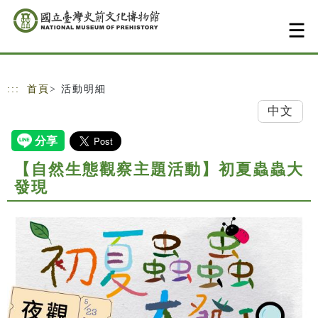
跳到主要內容
網站導覽
:::
首頁
> 活動明細
中文
【自然生態觀察主題活動】初夏蟲蟲大
發現