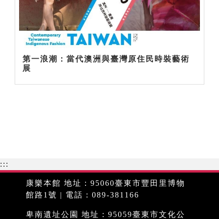
第一浪潮：當代澳洲與臺灣原住民時裝藝術
展
:::
康樂本館 地址：95060臺東市豐田里博物
館路1號 | 電話：089-381166
卑南遺址公園 地址：95059臺東市文化公