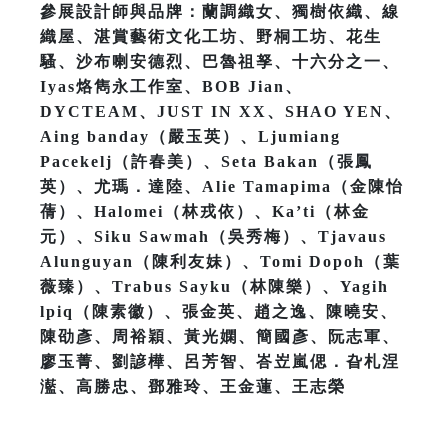
參展設計師與品牌：蘭調織女、獨樹依織、線
織屋、湛賞藝術文化工坊、野桐工坊、花生
騷、沙布喇安德烈、巴魯祖孥、十六分之一、
Iyas烙雋永工作室、BOB Jian、
DYCTEAM、JUST IN XX、SHAO YEN、
Aing banday（嚴玉英）、Ljumiang
Pacekelj（許春美）、Seta Bakan（張鳳
英）、尤瑪．達陸、Alie Tamapima（金陳怡
蒨）、Halomei（林戎依）、Ka’ti（林金
元）、Siku Sawmah（吳秀梅）、Tjavaus
Alunguyan（陳利友妹）、Tomi Dopoh（葉
薇臻）、Trabus Sayku（林陳樂）、Yagih
lpiq（陳素徽）、張金英、趙之逸、陳曉安、
陳劭彥、周裕穎、黃光嫻、簡國彥、阮志軍、
廖玉菁、劉諺樺、呂芳智、峇岦嵐偲．旮札涅
灆、高勝忠、鄧雅玲、王金蓮、王志榮