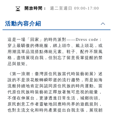
開放時間 :
週二至週日 09:00-17:00
活動內容介紹
這是一場「回家」的時尚派對——Dress code：
穿上最驕傲的傳統服，綁上頭巾、戴上頭花，或
用潮流單品混搭點傳統元素。鞋子、配件不限風
格，盡情展現自我，但別忘了留意長輩提醒的禁
忌與規矩。
《第一浪潮：臺灣原住民族當代時裝藝術展》述
說的不是浪花般轉瞬即逝的流行趨勢，而是如海
流般持續地肯定與認同原住民族的時尚運動。當
代原住民族時裝藝術正釋放著無可忽視的能量，
不僅在伸展台，更滲透進日常生活，城鄉街頭。
原民創意工作者靈敏地回應時尚界的遊戲規則，
也對主流文化和時尚產業提出自我主張，展現韌