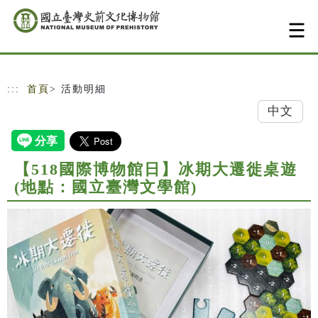
跳到主要內容
網站導覽
:::
首頁
> 活動明細
中文
【518國際博物館日】冰期大遷徙桌遊
(地點：國立臺灣文學館)