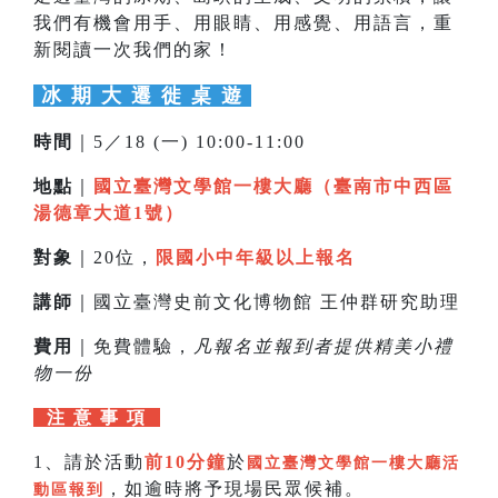
我們有機會用手、用眼睛、用感覺、用語言，重
新閱讀一次我們的家！
冰 期 大 遷 徙 桌 遊
時間
｜5／18 (一) 10:00-11:00
地點
｜
國立臺灣文學館一樓大廳（臺南市中西區
湯德章大道1號）
對象
｜20位，
限國小中年級以上報名
講師
｜國立臺灣史前文化博物館 王仲群研究助理
費用
｜免費體驗，
凡報名並報到者提供精美小禮
物一份
注 意 事 項
1、請於活動
前10分鐘
於
國立臺灣文學館一樓大廳活
，如逾時將予現場民眾候補。
動區報到