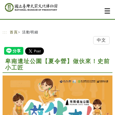
跳到主要內容
網站導覽
:::
首頁
> 活動明細
中文
卑南遺址公園【夏令營】做伙來！史前
小工匠