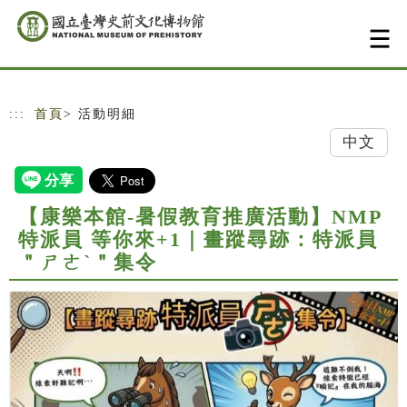
跳到主要內容
網站導覽
:::
首頁
> 活動明細
中文
【康樂本館-暑假教育推廣活動】NMP
特派員 等你來+1｜畫蹤尋跡：特派員
＂ㄕㄜˋ＂集令