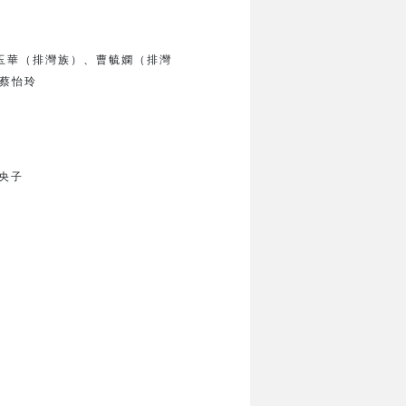
玉華（排灣族）、
曹毓嫻（排灣
蔡怡玲
央子