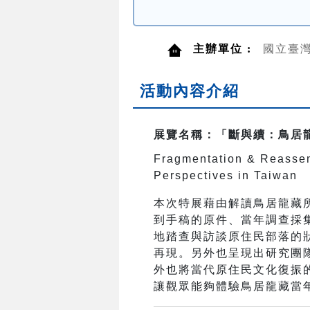
主辦單位 :
國立臺
活動內容介紹
展覽名稱：「斷與續：鳥居
Fragmentation & Reassem
Perspectives in Taiwan
本次特展藉由解讀鳥居龍藏
到手稿的原件、當年調查採
地踏查與訪談原住民部落的
再現。另外也呈現出研究團
外也將當代原住民文化復振
讓觀眾能夠體驗鳥居龍藏當