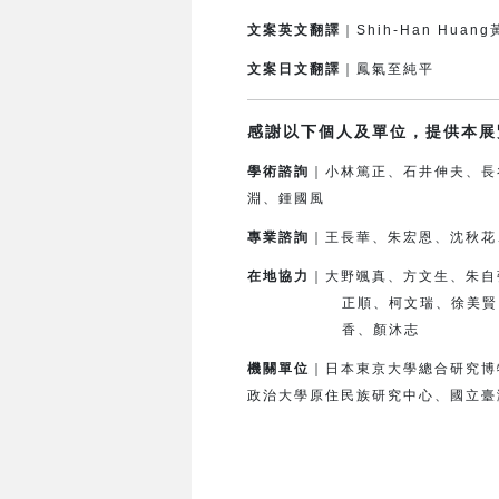
文案英文翻譯
｜Shih-Han Huan
文案日文翻譯
｜鳳氣至純平
感謝以下個人及單位，提供本展
學術諮詢
｜小林篤正、石井伸夫、長
淵、鍾國風
專業諮詢
｜王長華、朱宏恩、沈秋花
在地協力
｜
大野颯真、方文生、朱自
正順、柯文瑞、徐美賢
香、顏沐志
機關單位
｜日本東京大學總合研究博
政治大學原住民族研究中心、國立臺