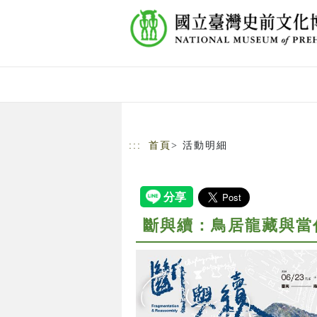
跳到主要內容
網站導覽
:::
首頁
> 活動明細
斷與續：鳥居龍藏與當