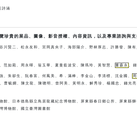
g黃詩涵
覽珍貴的展品、圖像、影音授權、內容資訊，以及專業諮詢與支
谷川賢二、松永友和、宮岡真央子、
海部陽介、
野林厚志、許勝發、陳有
、范如菀、周永暉、翁玉華、夏曼藍波安、
陳瑪玲、黃智慧、
董森永
、
強、朱卻生、阮春富、何鳳美、希．滿棒、
李金山、李清標、沈金國、
周
、曹毓嫻、陳文龍、陳聰明、曾阿
美、
黃明永、解秀珍、楊國忠、錢光亮
物館、日本德島縣立鳥居龍藏紀念博物館、
屏東縣春日鄉公所、屏東縣獅
灣博物館、國立臺灣圖書館