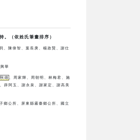
持。（依姓氏筆畫排序）
貝、陳偉智、葉長庚、楊政賢、
謝仕
鍾興華
秋雄
、周家輝、周朝明、林梅君、
施
、薛阿玉、謝永泉、謝家定、
謝高美
子鄉公所、
屏東縣霧臺鄉公所、
國立