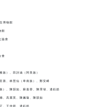
館
念博物館
物館
協會
金會
雅族）、田詩涵（阿美族）
至善、林慧仙（卑南族）、鄭安睎
族）、陳韻如、蘇嘉蓉、陳霈璿、邊鈺皓
穗、高麗英、陳姵璇、陳韻如
正、王仲群、邊鈺皓