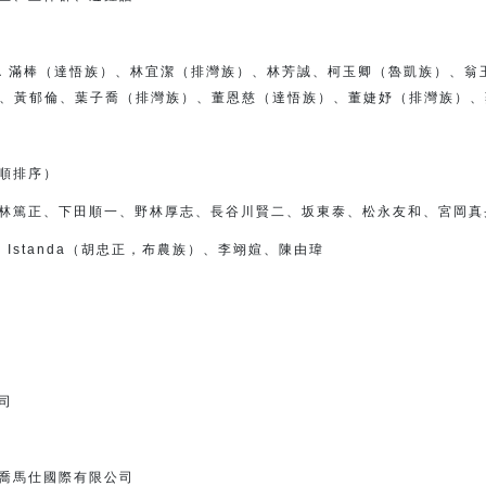
（達悟族）、林宜潔（排灣族）、
林芳誠、柯玉卿（魯凱族）、翁
、黃郁倫、
葉子喬（排灣族）、董恩慈（達悟族）、
董婕妤（排灣族）、
順排序）
林篤正、下田順一、
野林厚志、長谷川賢二、坂東泰、松永友和、宮岡真
talan Istanda（胡忠正，布農族）、李翊媗、陳由瑋
司
喬馬仕國際有限公司