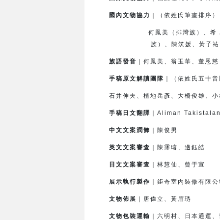
國內文物協力
｜（依姓氏筆畫排序）
何鳳美（排灣族）、希．滿棒
族）、
陳筑媛、黃子祐
族語發音
｜何鳳美、翁玉華、董恩慈
手稿原文解讀團隊
｜（依姓氏五十音
石井伸夫、植地岳彥、大橋俊雄、小
手稿日文翻譯
｜Aliman Takis
中文文案潤飾
｜陳俊男
英文文案審查
｜陳霈璿、邊鈺皓
日文文案審查
｜林慧仙、曾于宣
展示執行製作
｜鉅奇室內裝修有限公
文物佈展
｜唐偉立、黃眉琇
文物包裝運輸
｜六明村、日本通運、