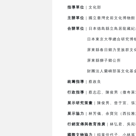
指導單位
｜文化部
主辦單位
｜國立臺灣史前文化博物
合辦單位
｜日本德島縣立鳥居龍藏紀
日本東京大學總合研究博
屏東縣春日鄉力里族群文化
屏東縣獅子鄉公所
財團法人蘭嶼部落文化基
統籌指導
｜蔡政良
行政指導
｜蔡志忍、陳俊男（撒奇萊
展示研究策畫
｜陳俊男、曾于宣、張
展示協力
｜林芳儀、余寶兒（西拉雅
行銷宣傳與教育推廣
｜林弘君、吳宛
國際文物協力
｜
稲
葉佳代子、小林篤