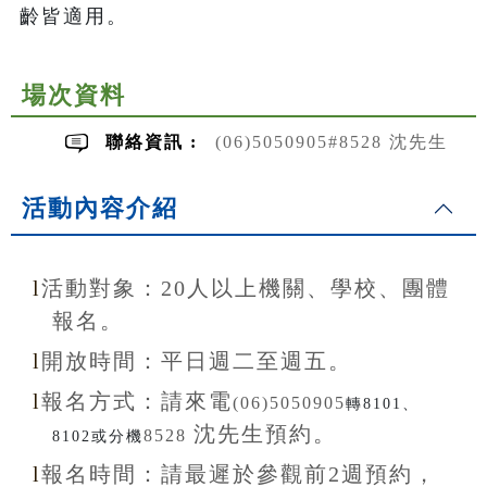
齡皆適用。
場次資料
聯絡資訊 :
(06)5050905#8528 沈先生
活動內容介紹
l
活動對象：20
人以上機關、學校、團體
報名。
l
開放
時間：
平日週二至
週五。
l
報名方式：
請來電
(06)5050905
轉8101、
沈先生
預約。
8528
8102或分機
l
報名
時間：
請最遲於參觀前
2
週預約，