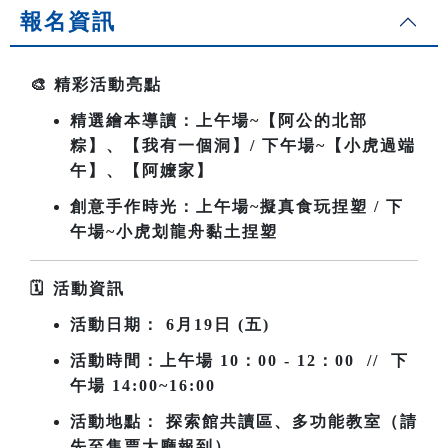
報名資訊
🎨
精彩活動亮點
精選繪本導讀：上午場~
【阿公的北部
粽】、【我有一個洞】/ 下午場~【小虎過端
午】、【阿嬤家】
創意手作時光：上午場~擬真食玩捏塑 / 下
午場~小虎划龍舟黏土捏塑
🗓
️
活動資訊
活動日期：
6
月19日 (五)
活動時間：上午場
10
：00 - 12：00 // 下
午場 14:00~16:00
活動地點： 探索館共讀區、多功能教室（請
先至售票大廳報到）