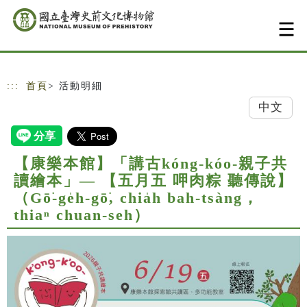
跳到主要內容
網站導覽
:::
首頁
> 活動明細
中文
【康樂本館】「講古kóng-kóo-親子共
讀繪本」— 【五月五 呷肉粽 聽傳說】
（Gō͘-ge̍h-gō͘, chia̍h bah-tsàng，
thiaⁿ chuan-seh）