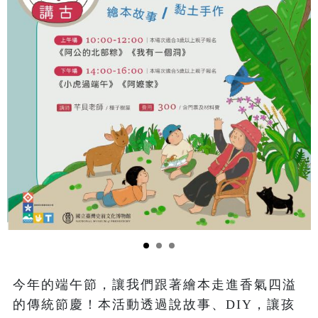
今年的端午節，讓我們跟著繪本走進香氣四溢
的傳統節慶！本活動透過說故事、DIY，讓孩