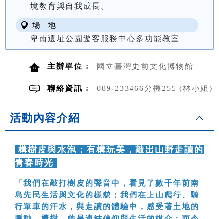
境教育與自我成長。
場 地
卑南遺址公園遊客服務中心多功能教室
主辦單位 :
國立臺灣史前文化博物館
聯絡資訊 :
089-233466分機255 (林小姐)
活動內容介紹
構樹皮與水泡：有構玩美，敲出山野走讀的
青春時光
「我們在敲打樹皮的聲音中，看見了數千年前南
島先民生活與文化的樣貌；我們在上山爬行、騎
行單車的汗水，與走讀的體驗中，感受著土地的
脈動。構樹，曾是連結信仰與生活的媒介；而今