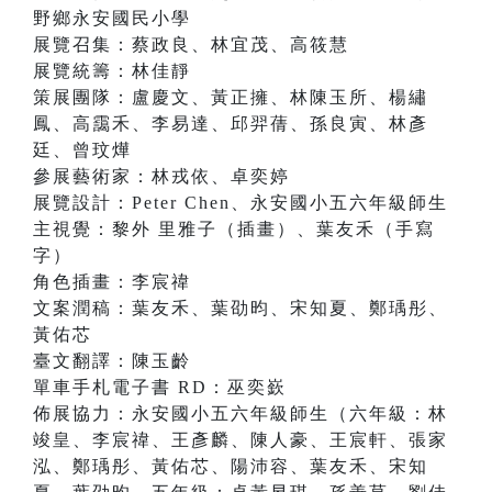
野鄉永安國民小學
展覽召集：蔡政良、林宜茂、高筱慧
展覽統籌：林佳靜
策展團隊：盧慶文、黃正擁、林陳玉所、楊繡
鳳、高靄禾、李易達、邱羿蒨、孫良寅、林彥
廷、曾玟燁
參展藝術家：林戎依、卓奕婷
展覽設計：Peter Chen、永安國小五六年級師生
主視覺：黎外 里雅子（插畫）、葉友禾（手寫
字）
角色插畫：李宸禕
文案潤稿：葉友禾、葉劭昀、宋知夏、鄭瑀彤、
黃佑芯
臺文翻譯：陳玉齡
單車手札電子書 RD：巫奕嶔
佈展協力：永安國小五六年級師生（六年級：林
竣皇、李宸禕、王彥麟、陳人豪、王宸軒、張家
泓、鄭瑀彤、黃佑芯、陽沛容、葉友禾、宋知