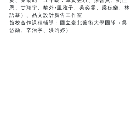
夏、葉劭昀，五年級：卓黃昱琪、孫善莫、劉佳
恩、甘翔宇、黎外•里雅子、吳奕霏、梁秐樂、林
語慕）、品文設計廣告工作室
館校合作課程輔導：國立臺北藝術大學團隊（吳
岱融、辛治寧、洪昀婷）