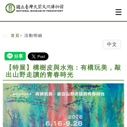
跳到主要內容
網站導覽
:::
首頁
> 活動明細
中文
【特展】構樹皮與水泡：有構玩美，敲
出山野走讀的青春時光