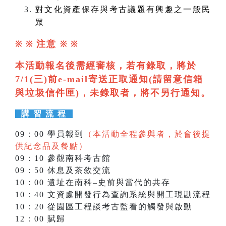
對文化資產保存與考古議題有興趣之一般民
眾
注意
※ ※
※
※
本活動報名後需經審核，若有錄取，將於
7/1(三)前e-mail寄送正取通知(請留意信箱
與垃圾信件匣)，未錄取者，將不另行通知。
講 習 流 程
09：00 學員報到
（本活動全程參與者，於會後提
供紀念品及餐點）
09：10 參觀南科考古館
09：50 休息及茶敘交流
10：00 遺址在南科–史前與當代的共存
10：40 文資處開發行為查詢系統與開工現勘流程
10：20 從園區工程談考古監看的觸發與啟動
12：00 賦歸