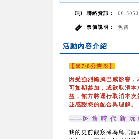
聯絡資訊 :
06-505
票價說明 :
免費
活動內容介紹
【※7/8公告※】
因受強烈颱風巴威影響，
可如期參加，或欲取消本
益，館方將逕行取消本次
並感謝您的配合與理解。
——⫸ 舊 時 代 新 玩 
我的史前觀察簿為鳥居龍