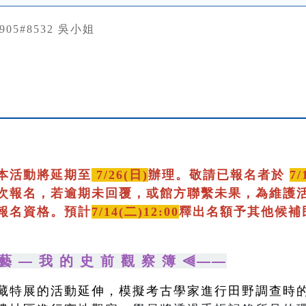
0905#8532 吳小姐
本活動將延期至
7/26(日)
辦理。敬請已報名者於
7/
次報名，若逾期未回覆，或館方聯繫未果，為維護
報名資格。預計
7/14(二)12:00
釋出名額予其他候補
藝 — 我 的 史 前 觀 察 簿 ⫷——
藏特展的活動延伸，模擬考古學家進行田野調查時