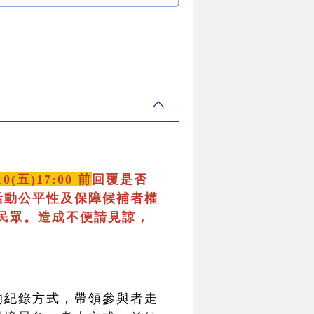
10(五)17:00 前
回覆是否
活動公平性及保障候補者權
民眾。造成不便請見諒，
的紀錄方式，帶領參與者走