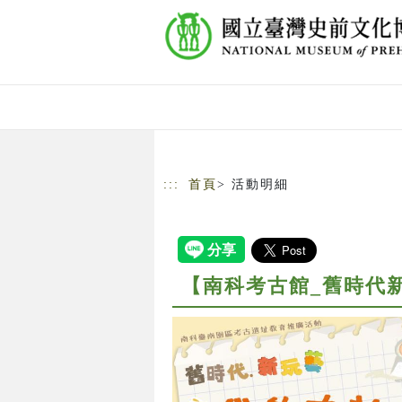
跳到主要內容
網站導覽
:::
首頁
> 活動明細
【南科考古館_舊時代新