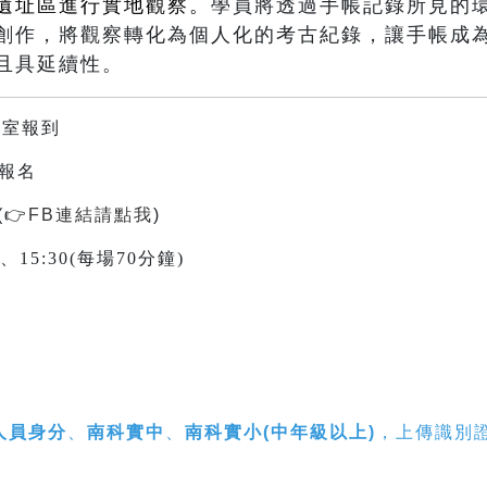
遺址區進行實地觀察。
學員將透過手帳記錄所見的
創作，將觀察轉化為個人化的考古紀錄，讓手帳成
且具延續性。
教室報到
上報名
(
👉
FB連結請點我
)
30、15:30(每場70分鐘)
人員身分
、
南科實中
、
南科實小(中年級以上)
，上傳識別