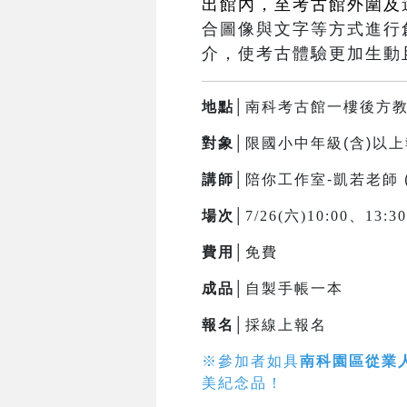
出館內，至考古館外圍及
合圖像與文字等方式進行
介，使考古體驗更加生動
地點│
南科考古館一樓後方
對象│
限國小中年級(含)以
講師│
陪你工作室-凱若老師 
場次│
7/26(六)10:00、13:
費用│
免費
成品│
自製手帳一本
報名│
採線上報名
※參加者如具
南科園區從業
美紀念品！