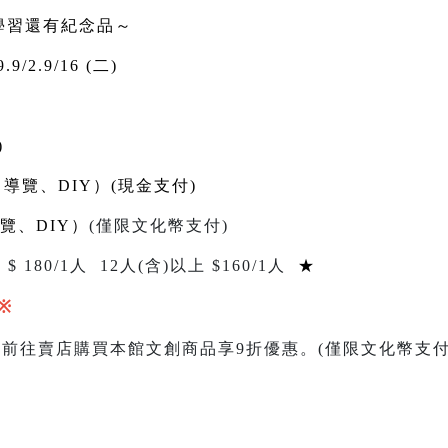
學習還有紀念品～
.9/2.9/16 (二)
)
、導覽、DIY）(現金支付)
覽、DIY）
(
僅限文化幣支付
)
 $
180/1
人
12
人
(
含
)
以上 $
160
/1人
★
※
，前往賣店購買本館文創商品享
9
折優惠。
(
僅限文化幣支