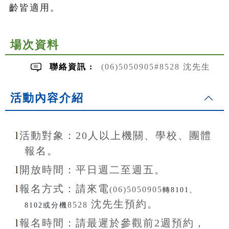
齡皆適用。
場次資料
聯絡資訊 :
(06)5050905#8528 沈先生
活動內容介紹
l
活動對象：20
人以上機關、學校、團體
報名。
l
開放
時間：
平日週二至
週五。
l
報名方式：
請來電
(06)5050905
轉8101、
沈先生
預約。
8528
8102或分機
l
報名
時間：
請最遲於參觀前
2
週預約，