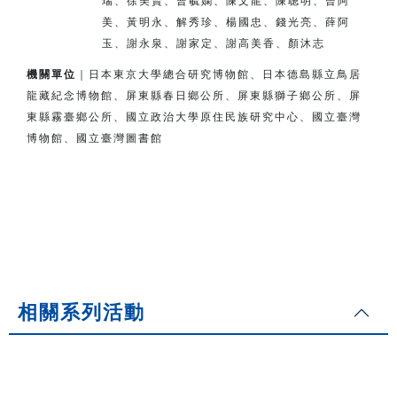
瑞、徐美賢、曹毓嫻、陳文龍、陳聰明、曾阿
美、
黃明永、解秀珍、楊國忠、錢光亮、薛阿
玉、謝永泉、謝家定、
謝高美香、顏沐志
機關單位
｜日本東京大學總合研究博物館、日本德島縣立鳥居
龍藏紀念博物館、
屏東縣春日鄉公所、屏東縣獅子鄉公所、
屏
東縣霧臺鄉公所、
國立政治大學原住民族研究中心、國立臺灣
博物館、國立臺灣圖書館
相關系列活動