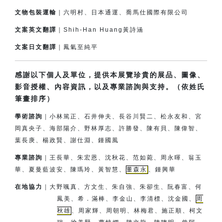
文物包裝運輸
｜六明村、日本通運、喬馬仕國際有限公司
文案英文翻譯
｜Shih-Han Huang黃詩涵
文案日文翻譯
｜鳳氣至純平
感謝以下個人及單位，提供本展覽珍貴的展品、圖像、
影音授權、內容資訊，以及專業諮詢與支持。（依姓氏
筆畫排序）
學術諮詢
｜小林篤正、石井伸夫、長谷川賢二、松永友和、宮
岡真央子、
海部陽介、
野林厚志、許勝發、陳有貝、陳偉智、
葉長庚、楊政賢、
謝仕淵、鍾國風
專業諮詢
｜王長華、朱宏恩、沈秋花、范如菀、周永暉、翁玉
華、夏曼藍波安、
陳瑪玲、黃智慧、
董森永
、鍾興華
在地協力
｜
大野颯真、方文生、朱自強、朱卻生、阮春富、何
鳳美、希．滿棒、
李金山、李清標、沈金國、
周
秋雄
、周家輝、周朝明、林梅君、
施正順、柯文