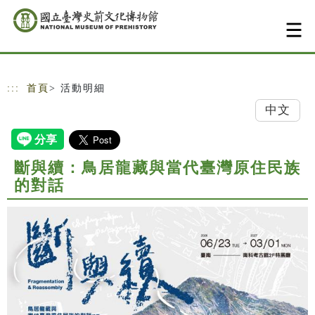
跳到主要內容
網站導覽
:::
首頁
> 活動明細
中文
斷與續：鳥居龍藏與當代臺灣原住民族
的對話