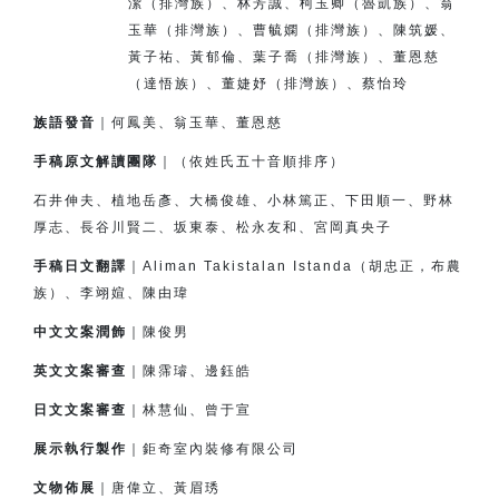
潔（排灣族）、
林芳誠、柯玉卿（魯凱族）、翁
玉華（排灣族）、
曹毓嫻（排灣族）、
陳筑媛、
黃子祐、黃郁倫、
葉子喬（排灣族）、董恩慈
（達悟族）、
董婕妤（排灣族）、
蔡怡玲
族語發音
｜何鳳美、翁玉華、董恩慈
手稿原文解讀團隊
｜（依姓氏五十音順排序）
石井伸夫、植地岳彥、大橋俊雄、小林篤正、下田順一、
野林
厚志、長谷川賢二、坂東泰、松永友和、宮岡真央子
手稿日文翻譯
｜Aliman Takistalan Istanda（胡忠正，布農
族）、李翊媗、陳由瑋
中文文案潤飾
｜陳俊男
英文文案審查
｜陳霈璿、邊鈺皓
日文文案審查
｜林慧仙、曾于宣
展示執行製作
｜鉅奇室內裝修有限公司
文物佈展
｜唐偉立、黃眉琇