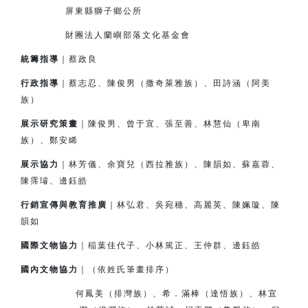
屏東縣獅子鄉公所
財團法人蘭嶼部落文化基金會
統籌指導
｜蔡政良
行政指導
｜蔡志忍、陳俊男（撒奇萊雅族）、田詩涵（阿美
族）
展示研究策畫
｜陳俊男、曾于宣、張至善、林慧仙（卑南
族）、鄭安睎
展示協力
｜林芳儀、余寶兒（西拉雅族）、陳韻如、蘇嘉蓉、
陳霈璿、邊鈺皓
行銷宣傳與教育推廣
｜林弘君、吳宛穗、高麗英、陳姵璇、陳
韻如
國際文物協力
｜
稲
葉佳代子、小林篤正、王仲群、邊鈺皓
國內文物協力
｜（依姓氏筆畫排序）
何鳳美（排灣族）、希．滿棒（達悟族）、林宜