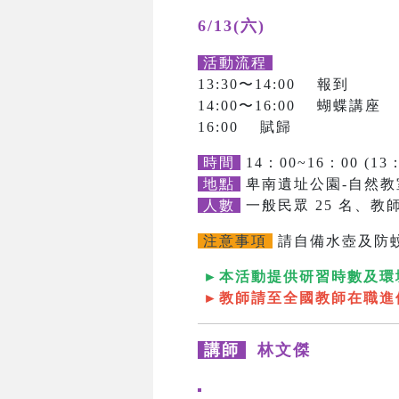
6/13(六)
活動流程
13:30〜14:00 報到
14:00〜16:00 蝴蝶講座
16:00 賦歸
時間
14：00~16：00 (13
地點
卑南遺址公園-自然教
人數
一般民眾 25 名、教師
注意事項
請自備水壺及防
►本活動提供研習時數及環
►教師請至全國教師在職進
講師
林文傑