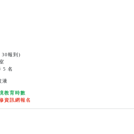
：30報到)
室
 5 名
蚊液
境教育時數
修資訊網報名