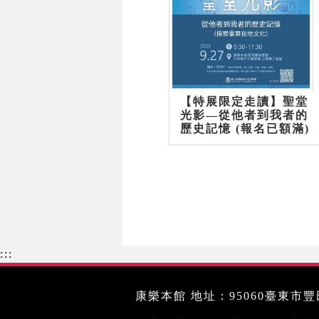
【特展限定走讀】聖堂
光影—從他者到我者的
歷史記憶 (報名已額滿)
:::
康樂本館 地址：95060臺東市豐田