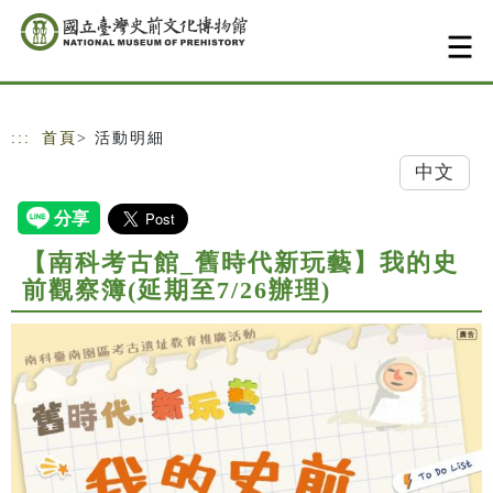
跳到主要內容
網站導覽
:::
首頁
> 活動明細
中文
【南科考古館_舊時代新玩藝】我的史
前觀察簿(延期至7/26辦理)