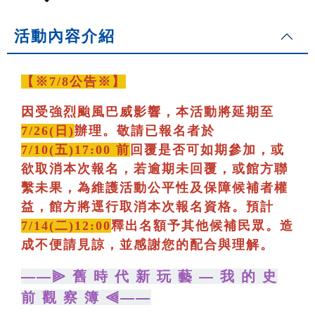
活動內容介紹
【※7/8公告※】
因受強烈颱風巴威影響，本活動將延期至
7/26(日)
辦理。敬請已報名者於
7/10(五)17:00 前
回覆是否可如期參加，或
欲取消本次報名，若逾期未回覆，或館方聯
繫未果，為維護活動公平性及保障候補者權
益，館方將逕行取消本次報名資格。預計
7/14(二)12:00
釋出名額予其他候補民眾。造
成不便請見諒，並感謝您的配合與理解。
——⫸ 舊 時 代 新 玩 藝 — 我 的 史
前 觀 察 簿 ⫷——