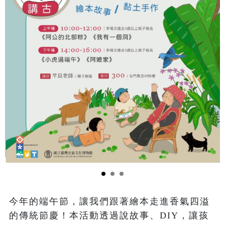
今年的端午節，讓我們跟著繪本走進香氣四溢
的傳統節慶！本活動透過說故事、DIY，讓孩