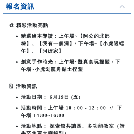
報名資訊
🎨
精彩活動亮點
精選繪本導讀：上午場~
【阿公的北部
粽】、【我有一個洞】/ 下午場~【小虎過端
午】、【阿嬤家】
創意手作時光：上午場~擬真食玩捏塑 / 下
午場~小虎划龍舟黏土捏塑
🗓
️
活動資訊
活動日期：
6
月19日 (五)
活動時間：上午場
10
：00 - 12：00 // 下
午場 14:00~16:00
活動地點： 探索館共讀區、多功能教室（請
先至售票大廳報到）