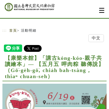
跳到主要內容
網站導覽
:::
首頁
> 活動明細
中文
【康樂本館】「講古kóng-kóo-親子共
讀繪本」— 【五月五 呷肉粽 聽傳說】
（Gō͘-ge̍h-gō͘, chia̍h bah-tsàng，
thiaⁿ chuan-seh）