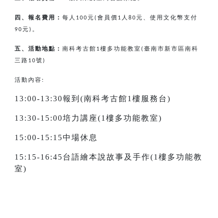
四、報名費用：
每人
元
會員價
人
元、使用文化幣支付
100
(
1
80
元
。
90
)
五、活動地點：
南科考古館
樓多功能教室
臺南市新市區南科
1
(
三路
號
10
)
活動內容:
13:00-13:30報到(南科考古館1樓服務台)
13:30-15:00培力講座(1樓多功能教室)
15:00-15:15中場休息
15:15-16:45台語繪本說故事及手作(1樓多功能教
室)