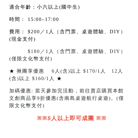
適合年齡：小六以上(國中生)
時間： 15:00–17:00
費用： $200／1人（含門票、桌遊體驗、DIY）
(現金支付)
$180／1人（含門票、桌遊體驗、DIY）
(僅限文化幣支付)
★
揪團享優惠
6
人
(
含
)
以上 $
170/1
人
12
人
(
含
)
以上 $
160/1
人
★
加碼優惠
:
當天參加完活動，前往賣店購買本館
文創商品享
9
折優惠(含南島桌遊航行桌遊)。
(
僅
限文化幣支付
)
※※
5
人以上即可成團
※※