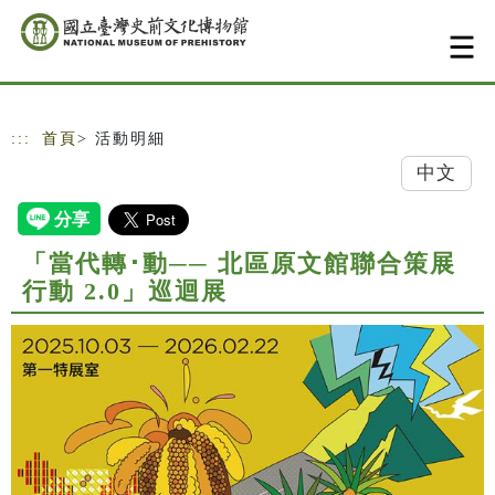
跳到主要內容
網站導覽
:::
首頁
> 活動明細
中文
「當代轉･動── 北區原文館聯合策展
行動 2.0」巡迴展