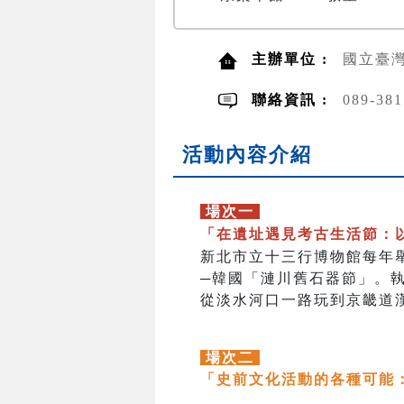
主辦單位 :
國立臺
聯絡資訊 :
089-38
活動內容介紹
場次一
「在遺址遇見考古生活節：
新北市立十三行博物館每年
─韓國「漣川舊石器節」。執
從淡水河口一路玩到京畿道
場次二
「史前文化活動的各種可能