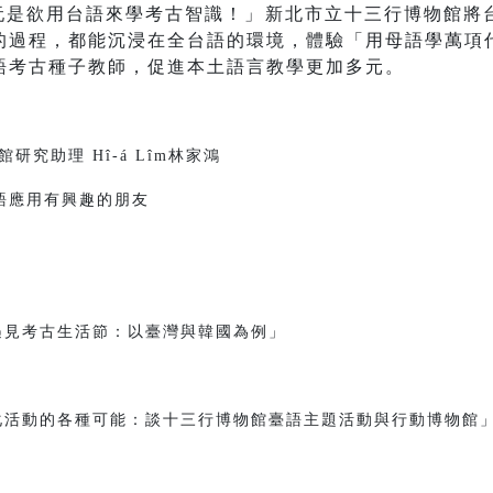
語，阮是欲用台語來學考古智識！」新北市立十三行博物館
的過程，都能沉浸在全台語的環境，體驗「用母語學萬項
語考古種子教師，促進本土語言教學更加多元。
研究助理 Hî-á Lîm林家鴻
語應用有興趣的朋友
遇見考古生活節：以臺灣與韓國為例」
化活動的各種可能：談十三行博物館臺語主題活動與行動博物館