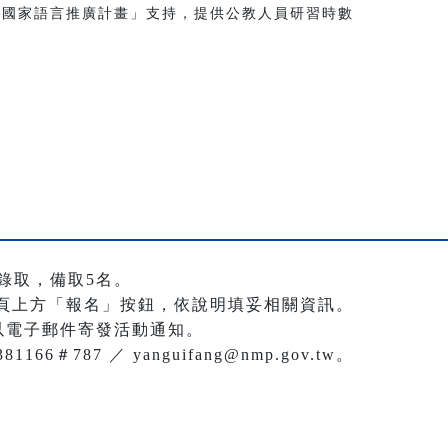
度國家語言推廣計畫」支持，提供公教人員研習時數
錄取，備取5名。
頁上方「報名」按鈕，依說明填妥相關資訊。
日以電子郵件寄發活動通知。
66＃787 ／ yanguifang@nmp.gov.tw。