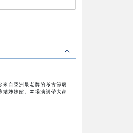
念來自亞洲最老牌的考古節慶
館締結姊妹館。本場演講帶大家