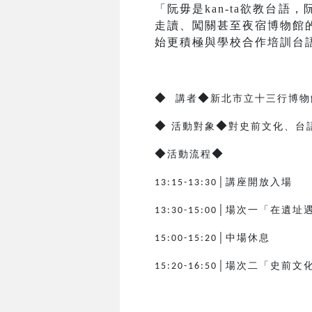
「阮毋是kan-ta欲教台
走讀、闖關甚至夜宿博物館
始更積極與學校合作培訓台
◆
◆
講者
新北市立十三行博物館
◆
◆
活動對象
對史前文化、台
◆
◆
活動流程
│講座開放入場
13:15-13:30
│場次一「在遺址
13:30-15:00
│中場休息
15:00-15:20
│場次二「史前文
15:20-16:50