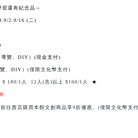
學習還有紀念品～
.9/2.9/16 (二)
)
、導覽、DIY）(現金支付)
覽、DIY）
(
僅限文化幣支付
)
 $
180/1
人
12
人
(
含
)
以上 $
160
/1人
★
※
，前往賣店購買本館文創商品享
9
折優惠。
(
僅限文化幣支