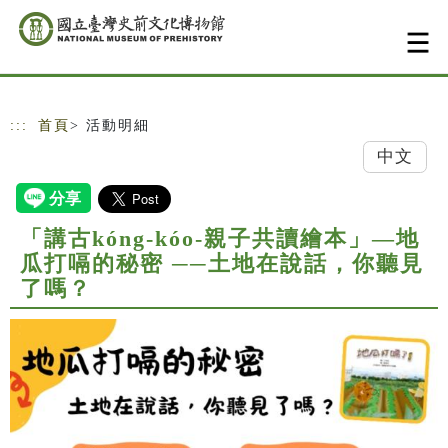
跳到主要內容
網站導覽
:::
首頁
> 活動明細
中文
「講古kóng-kóo-親子共讀繪本」—地
瓜打嗝的秘密 ──土地在說話，你聽見
了嗎？