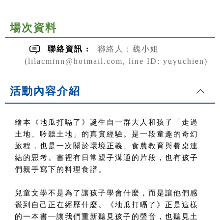
場次資料
聯絡資訊 :
聯絡人：魏小姐
(lilacminn@hotmail.com, line ID: yuyuchien)
活動內容介紹
繪本《地瓜打嗝了》誕生自一群大人和孩子「走過
土地、聆聽土地」的真實經驗。是一段童趣的奇幻
旅程，也是一次關於環境正義、食農教育與餐桌連
結的思考。書裡有日常親子溝通的片段，也有孩子
們親手寫下的料理食譜。
兒童文學不是為了讓孩子學會什麼，而是讓他們感
覺到自己正在經歷什麼。《地瓜打嗝了》正是這樣
的一本書
—
讓我們重新聽見孩子的聲音，也聽見土