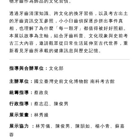
物牙齒作為飾品的文化習慣。
透過牙齒清潔知識、跨文化的換牙習俗，以及考古出土
的牙齒資訊交互參照，小小臼齒偵探逐步拼出事件真
相，也理解了為什麼「每一顆牙」都值得被好好照顧。
本展以故事為主軸，結合牙齒科普、文化現象與史前考
古三大內容，邀請觀眾從日常生活延伸至古代世界，重
新看見牙齒所承載的健康訊息與歷史記憶。
指導與合辦單位：
文化部
主辦單位：
國立臺灣史前文化博物館 南科考古館
統籌指導：
蔡政良
行政指導：
蔡志忍、陳俊男
展示策畫：
林秀嫚
展示協力 
：
林芳儀、陳俊男、陳韻如、楊小青、蘇嘉
蓉