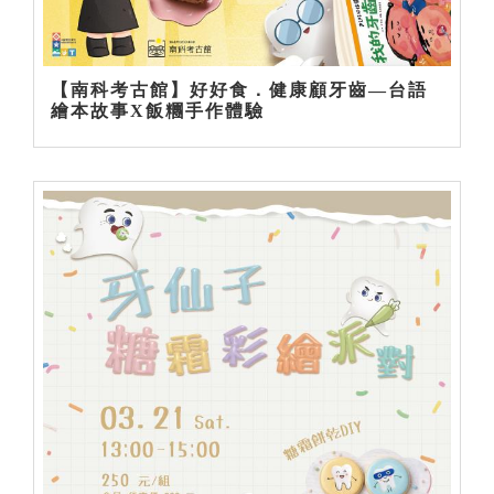
【南科考古館】好好食．健康顧牙齒—台語
繪本故事X飯糰手作體驗