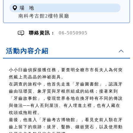
場 地
南科考古館2樓特展廳
聯絡資訊 :
06-5050905
活動內容介紹
小小臼齒偵探接獲任務，要查明全糖市市長夫人為何突
然戴上亮晶晶的神祕面具。
在調查的旅程中，他首先走進「牙齒圖書館」，認識牙
齒由琺瑯質、象牙質與牙根所組成的結構；接著來到
「牙齒故事館」，發現世界各地在換牙時有不同的傳說
與做法──有人丟到屋頂、有人埋進土裡，也有人藏在
枕頭或拖鞋裡。
最後，他進入「牙齒考古博物館」，看見史前人類在牙
齒上留下的痕跡：拔牙、鑿飾、鑲嵌寶石，以及使用動