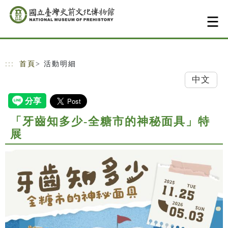
跳到主要內容
網站導覽
:::
首頁
> 活動明細
中文
「牙齒知多少-全糖市的神秘面具」特
展