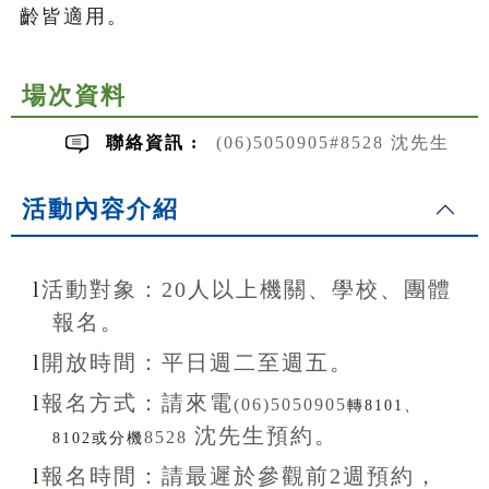
齡皆適用。
場次資料
聯絡資訊 :
(06)5050905#8528 沈先生
活動內容介紹
l
活動對象：20
人以上機關、學校、團體
報名。
l
開放
時間：
平日週二至
週五。
l
報名方式：
請來電
(06)5050905
轉8101、
沈先生
預約。
8528
8102或分機
l
報名
時間：
請最遲於參觀前
2
週預約，