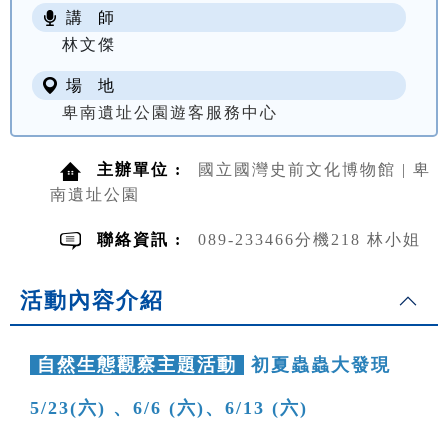
講 師
NT$ 100
林文傑
場 地
卑南遺址公園遊客服務中心
主辦單位 :
國立國灣史前文化博物館 | 卑
南遺址公園
聯絡資訊 :
089-233466分機218 林小姐
活動內容介紹
自然生態觀察主題活動
初夏蟲蟲大發現
5/23(六) 、6/6 (六)、6/13 (六)