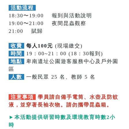
活動流程
18:30〜19:00 報到與活動說明
19:00〜21:00 夜間昆蟲觀察
21:00 賦歸
收費
每人100元
(現場繳交)
時間
19：00~21：00 (18：30報到)
地點
卑南遺址公園遊客服務中心及戶外園
區
人數
一般民眾 25 名、教師 5 名
注意事項
學員請自備手電筒、水壺及防蚊
液，並穿著長袖衣物。請勿攜帶昆蟲箱。
►本活動提供研習時數及環境教育時數2小
時