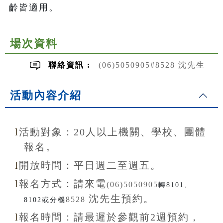
齡皆適用。
場次資料
聯絡資訊 :
(06)5050905#8528 沈先生
活動內容介紹
l
活動對象：20
人以上機關、學校、團體
報名。
l
開放
時間：
平日週二至
週五。
l
報名方式：
請來電
(06)5050905
轉8101、
沈先生
預約。
8528
8102或分機
l
報名
時間：
請最遲於參觀前
2
週預約，