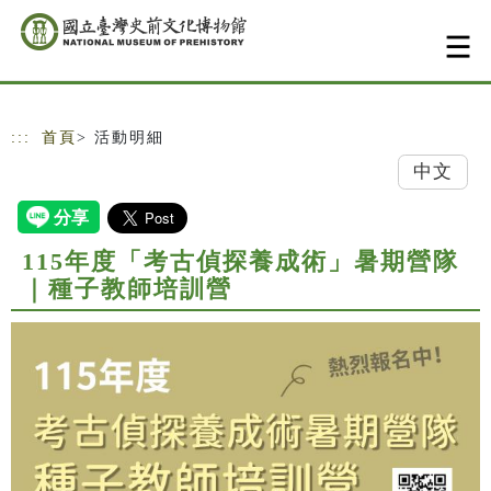
跳到主要內容
網站導覽
:::
首頁
> 活動明細
中文
115年度「考古偵探養成術」暑期營隊
｜種子教師培訓營