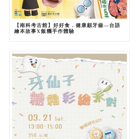
【南科考古館】好好食．健康顧牙齒—台語
繪本故事X飯糰手作體驗