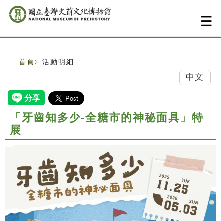
跳到主要內容
網站導覽
:::
首頁
> 活動明細
中文
「牙齒知多少-全糖市的神秘面具」特
展