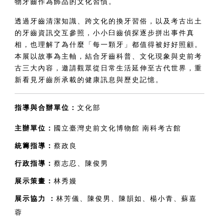
物牙齒作為飾品的文化習慣。
透過牙齒清潔知識、跨文化的換牙習俗，以及考古出土
的牙齒資訊交互參照，小小臼齒偵探逐步拼出事件真
相，也理解了為什麼「每一顆牙」都值得被好好照顧。
本展以故事為主軸，結合牙齒科普、文化現象與史前考
古三大內容，邀請觀眾從日常生活延伸至古代世界，重
新看見牙齒所承載的健康訊息與歷史記憶。
指導與合辦單位：
文化部
主辦單位：
國立臺灣史前文化博物館 南科考古館
統籌指導：
蔡政良
行政指導：
蔡志忍、陳俊男
展示策畫：
林秀嫚
展示協力 
：
林芳儀、陳俊男、陳韻如、楊小青、蘇嘉
蓉