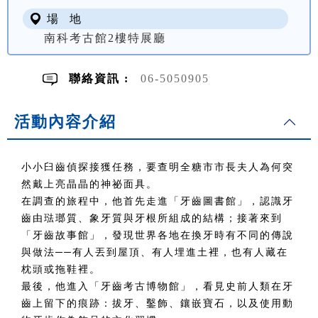
場 地
南科考古館2樓特展廳
聯絡資訊 :
06-5050905
活動內容介紹
小小臼齒偵探接獲任務，要查明全糖市市長夫人為何突
然戴上亮晶晶的神祕面具。
在調查的旅程中，他首先走進「牙齒圖書館」，認識牙
齒由琺瑯質、象牙質與牙根所組成的結構；接著來到
「牙齒故事館」，發現世界各地在換牙時有不同的傳說
與做法──有人丟到屋頂、有人埋進土裡，也有人藏在
枕頭或拖鞋裡。
最後，他進入「牙齒考古博物館」，看見史前人類在牙
齒上留下的痕跡：拔牙、鑿飾、鑲嵌寶石，以及使用動