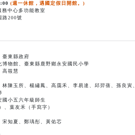
:00
(週一休館，遇國定假日開館。)
客服務中心多功能教室
路200號
、臺東縣政府
化博物館、臺東縣鹿野鄉永安國民小學
、高筱慧
、林陳玉所、楊繡鳳、高靄禾、李易達、邱羿蒨、孫良寅
婷
、永安國小五六年級師生
畫）、葉友禾（手寫字）
、宋知夏、鄭瑀彤、黃佑芯