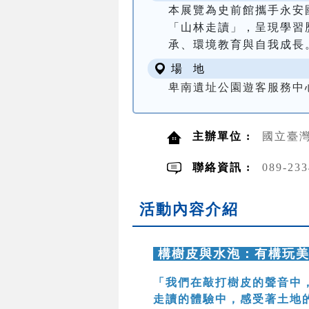
本展覽為史前館攜手永安
「山林走讀」，呈現學習
承、環境教育與自我成長
場 地
卑南遺址公園遊客服務中
主辦單位 :
國立臺
聯絡資訊 :
089-23
活動內容介紹
構樹皮與水泡：有構玩
「我們在敲打樹皮的聲音中
走讀的體驗中，感受著土地