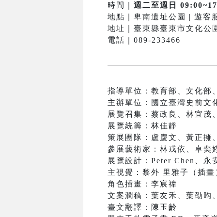
時間｜
週二至週日 09:00~17
地點｜卑南遺址公園 | 遊
地址｜臺東縣臺東市文化公園
電話｜089-233466
指導單位：教育部、文化部
主辦單位：國立臺灣史前文
展覽召集：蔡政良、林宜茂
展覽統籌：林佳靜
策展團隊：盧慶文、黃正擁
參展藝術家：林戎依、卓奕
展覽設計：Peter Chen
主視覺：黎外 里雅子（插
角色插畫：李宸禕
文案潤稿：葉友禾、葉劭昀
臺文翻譯：陳玉齡