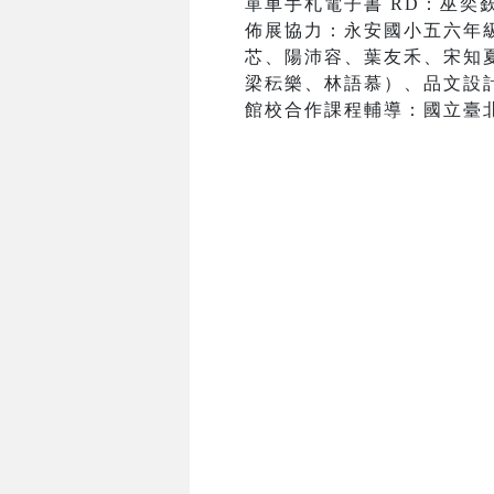
單車手札電子書 RD：巫奕
佈展協力：永安國小五六年
芯、陽沛容、葉友禾、宋知
梁秐樂、林語慕）、品文設
館校合作課程輔導：國立臺