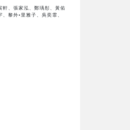
宸軒、張家泓、鄭瑀彤、黃佑
宇、黎外•里雅子、吳奕霏、