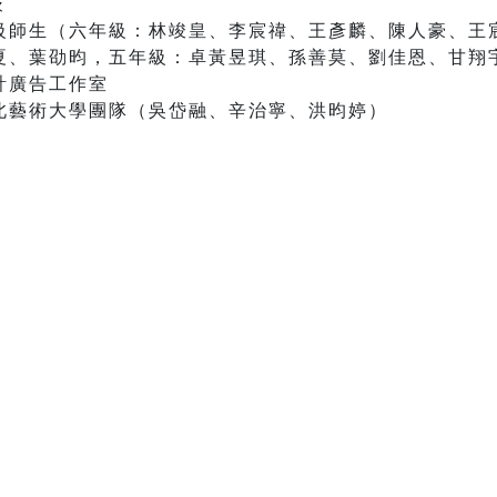
嶔
級師生（六年級：林竣皇、李宸禕、王彥麟、陳人豪、王
夏、葉劭昀，五年級：卓黃昱琪、孫善莫、劉佳恩、甘翔
計廣告工作室
北藝術大學團隊（吳岱融、辛治寧、洪昀婷）