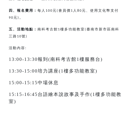
四、報名費用：
每人
元
會員價
人
元、使用文化幣支付
100
(
1
80
元
。
90
)
五、活動地點：
南科考古館
樓多功能教室
臺南市新市區南科
1
(
三路
號
10
)
活動內容:
13:00-13:30報到(南科考古館1樓服務台)
13:30-15:00培力講座(1樓多功能教室)
15:00-15:15中場休息
15:15-16:45台語繪本說故事及手作(1樓多功能教
室)