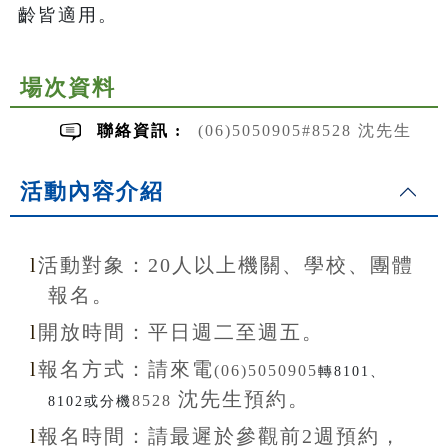
齡皆適用。
場次資料
聯絡資訊 :
(06)5050905#8528 沈先生
活動內容介紹
l
活動對象：20
人以上機關、學校、團體
報名。
l
開放
時間：
平日週二至
週五。
l
報名方式：
請來電
(06)5050905
轉8101、
沈先生
預約。
8528
8102或分機
l
報名
時間：
請最遲於參觀前
2
週預約，