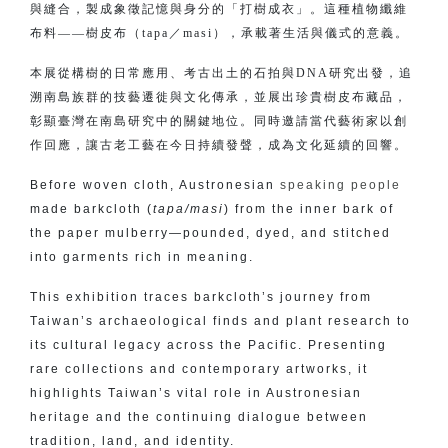
與縫合，製成象徵記憶與身分的「打樹成衣」。這種植物纖維
布料——樹皮布（tapa／masi），承載著生活與儀式的意義。
本展從構樹的日常應用、考古出土的石拍與DNA研究出發，追
溯南島族群的技藝遷徙與文化傳承，並展出珍貴樹皮布藏品，
彰顯臺灣在南島研究中的關鍵地位。同時邀請當代藝術家以創
作回應，讓古老工藝在今日持續發聲，成為文化延續的回響。
Before woven cloth, Austronesian
speaking people
made barkcloth (
tapa/masi
) from the inner bark of
the paper mulberry—pounded, dyed, and stitched
into garments rich in meaning.
This exhibition traces barkcloth’s journey from
Taiwan’s archaeological finds and plant research to
its cultural legacy across the Pacific. Presenting
rare collections and contemporary artworks, it
highlights Taiwan’s vital role in Austronesian
heritage and the continuing dialogue between
tradition, land, and identity.