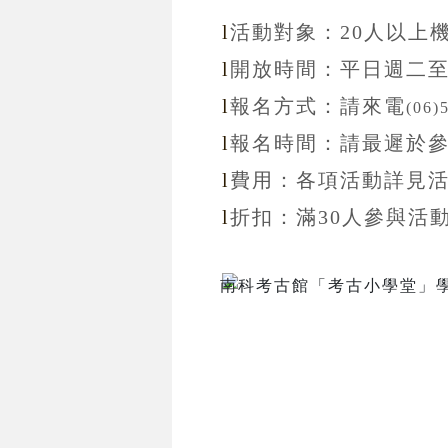
l
活動對象：20
人以上
l
開放
時間：
平日週二
l
報名方式：
請來電
(06)
l
報名
時間：
請最遲於
l
費用：各項活動詳見
l
折扣
：滿30
人參與活