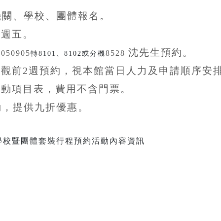
機關、學校、團體
報名。
至
週五。
沈先生
預約。
5050905
8528
轉8101、8102或分機
參觀前
2
週預約，視本館當日人力及申請順序安
活動項目表，費用不含
門票。
動，提供九折
優惠
。