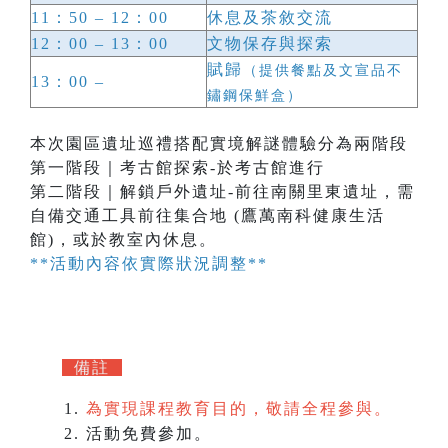
11：50 – 12：00
休息及茶敘交流
12：00 – 13：00
文物保存與探索
賦歸
（提供餐點及文宣品不
13：00 –
鏽鋼保鮮盒）
本次園區遺址巡禮搭配實境解謎體驗分為兩階段
第一階段｜考古館探索-於考古館進行
第二階段｜解鎖戶外遺址-前往南關里東遺址，需
自備交通工具前往集合地 (鷹萬南科健康生活
館)，或於教室內休息。
**活動內容依實際狀況調整**
備註
為實現課程教育目的，敬請全程參與。
活動免
費參
加。