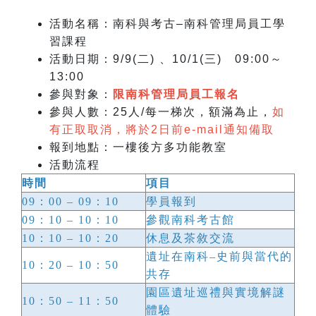
活動名稱：南科與考古–南科管理局員工學
習課程
活動日期
：9/9(二) 、10/1(三) 09:00～
13:00
參與對象：
限南科管理局員工報名
參與人數：25人/每一梯次，額滿為止，
如
有正取取消，將於2日前e-mail通知備取
報到地點：一樓後方多功能教室
活動流程
時間
項目
09：00 – 09：10
學員報到
09：10 – 10：10
參觀南科考古館
10：10 – 10：20
休息及茶敘交流
遺址在南科–史前與當代的
10：20 – 10：50
共存
園區遺址巡禮與實境解謎
10：50 – 11：50
體驗