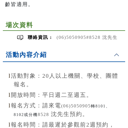
齡皆適用。
場次資料
聯絡資訊 :
(06)5050905#8528 沈先生
活動內容介紹
l
活動對象：20
人以上機關、學校、團體
報名。
l
開放
時間：
平日週二至
週五。
l
報名方式：
請來電
(06)5050905
轉8101、
沈先生
預約。
8528
8102或分機
l
報名
時間：
請最遲於參觀前
2
週預約，