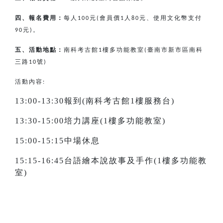
四、報名費用：
每人
元
會員價
人
元、使用文化幣支付
100
(
1
80
元
。
90
)
五、活動地點：
南科考古館
樓多功能教室
臺南市新市區南科
1
(
三路
號
10
)
活動內容:
13:00-13:30報到(南科考古館1樓服務台)
13:30-15:00培力講座(1樓多功能教室)
15:00-15:15中場休息
15:15-16:45台語繪本說故事及手作(1樓多功能教
室)