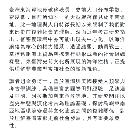
臺灣東海岸地形破碎狹長，史前人口分布零散、
密度低，目前所知唯一的大型聚落僅見於卑南遺
址。此一地理與人口特徵長期以來限制了我們對
東部史前複雜社會的理解。然而近年考古研究指
出，低密度環境中亦可能出現去中心化、以海洋
網絡為核心的權力體系，透過結盟、動員戰士、
掌控遠距海上貿易與掠奪行動形成新的社會組織
樣態。東臺灣史前文化所展現的海洋性格，正提
供理解非農業型複雜社會的嶄新視角。
講者趙金勇博士，曾於臺灣與美國接受人類學與
考古學訓練，具備豐富的國際田野經驗，足跡遍
及中國、阿拉斯加與東帝汶等地。其研究關注以
歷史生態與演化考古為理論基礎，探討島嶼東南
亞地區環境變遷與文化適應之間的複雜關係，對
於理解臺灣東部史前社會發展，具有重要啟發
性。