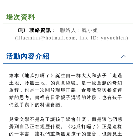
場次資料
聯絡資訊 :
聯絡人：魏小姐
(lilacminn@hotmail.com, line ID: yuyuchien)
活動內容介紹
繪本《地瓜打嗝了》誕生自一群大人和孩子「走過
土地、聆聽土地」的真實經驗。是一段童趣的奇幻
旅程，也是一次關於環境正義、食農教育與餐桌連
結的思考。書裡有日常親子溝通的片段，也有孩子
們親手寫下的料理食譜。
兒童文學不是為了讓孩子學會什麼，而是讓他們感
覺到自己正在經歷什麼。《地瓜打嗝了》正是這樣
的一本書
—
讓我們重新聽見孩子的聲音，也聽見土