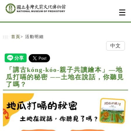
跳到主要內容
網站導覽
:::
首頁
> 活動明細
中文
「講古kóng-kóo-親子共讀繪本」—地
瓜打嗝的秘密 ──土地在說話，你聽見
了嗎？