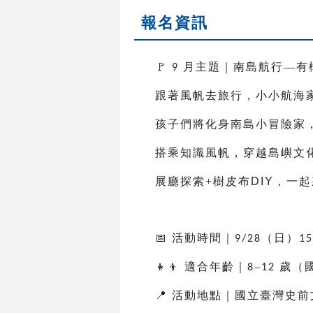
報名資訊
🚩
月主題｜南島航行—有
9
跟著風帆去旅行，小小航海
孩子們將化身南島小冒險家
搭乘知識風帆，穿越島嶼文
展廳探索+樹皮布
DIY
，一起
📅
活動時間｜
（日）
9/28
15
👧👦
適合年齡｜
–
歲（
8
12
📍
活動地點｜國立臺灣史前