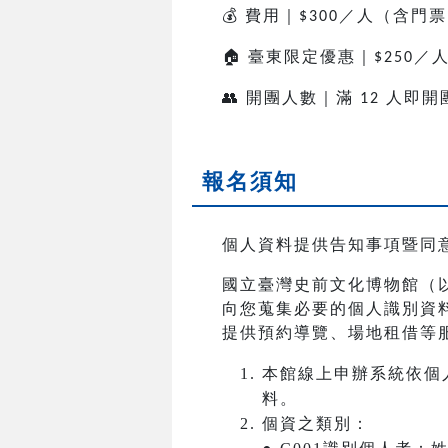
💰
費用｜
／人（含門票
$300
🏠
臺東限定優惠｜
／
$250
👥
開團人數｜滿
人即開
12
報名須知
個人資料提供告知事項暨同
國立臺灣史前文化博物館（
向您蒐集必要的個人識別資
提供預約導覽、場地租借等
本館線上申辦系統依個
料。
個資之類別：