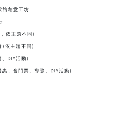
索館創意工坊
行
童，依主題不同
)
作
依主題不同
(
)
覽、
活動
DIY
)
優惠，含門票、導覽、
活動
DIY
)