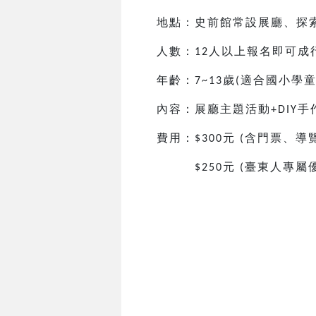
地點：史前館常設展廳、探
人數：
人以上報名即可成
12
年齡：
歲
適合國小
學
7~13
(
內容：展廳主題活動
手
+DIY
費用：
元
含門票、導
$300
(
元
臺東人專屬
$250
(