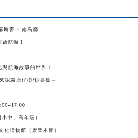
構厲害
×
南島廳
家啟航囉！
，
化與航海故事的世界！
來認識鹿仔樹
/
鈔票樹～
–
:00
17:00
國小中、高年級）
文化博物館（康樂本館）