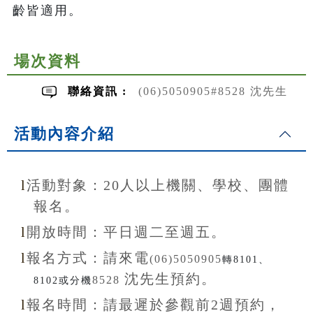
齡皆適用。
場次資料
聯絡資訊 :
(06)5050905#8528 沈先生
活動內容介紹
l
活動對象：20
人以上機關、學校、團體
報名。
l
開放
時間：
平日週二至
週五。
l
報名方式：
請來電
(06)5050905
轉8101、
沈先生
預約。
8528
8102或分機
l
報名
時間：
請最遲於參觀前
2
週預約，