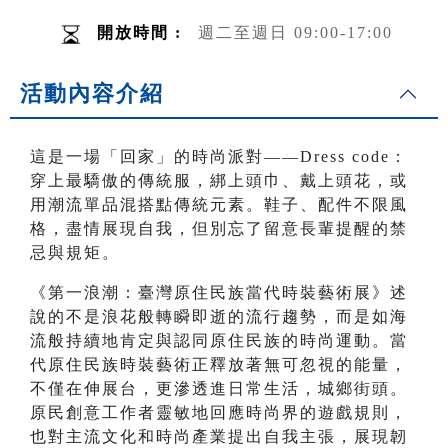
開放時間 :
週二至週日 09:00-17:00
活動內容介紹
這是一場「回家」的時尚派對——Dress code：
穿上最驕傲的傳統服，綁上頭巾、戴上頭花，或
用潮流單品混搭點傳統元素。鞋子、配件不限風
格，盡情展現自我，但別忘了留意長輩提醒的禁
忌與規矩。
《第一浪潮：臺灣原住民族當代時裝藝術展》述
說的不是浪花般轉瞬即逝的流行趨勢，而是如海
流般持續地肯定與認同原住民族的時尚運動。當
代原住民族時裝藝術正釋放著無可忽視的能量，
不僅在伸展台，更滲透進日常生活，城鄉街頭。
原民創意工作者靈敏地回應時尚界的遊戲規則，
也對主流文化和時尚產業提出自我主張，展現韌