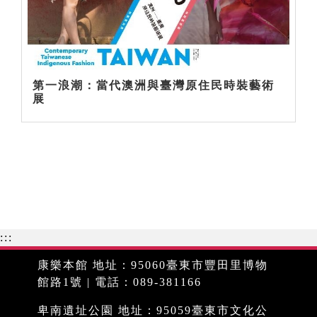
第一浪潮：當代澳洲與臺灣原住民時裝藝術
展
:::
康樂本館 地址：95060臺東市豐田里博物
館路1號 | 電話：089-381166
卑南遺址公園 地址：95059臺東市文化公