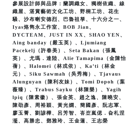
參展設計師與品牌：蘭調織女、獨樹依織、線
織屋、湛賞藝術文化工坊、野桐工坊、花生
騷、沙布喇安德烈、巴魯祖孥、十六分之一、
Iyas烙雋永工作室、BOB Jian、
DYCTEAM、JUST IN XX、SHAO YEN、
Aing banday（嚴玉英）、Ljumiang
Pacekelj（許春美）、Seta Bakan（張鳳
英）、尤瑪．達陸、Alie Tamapima（金陳怡
蒨）、Halomei（林戎依）、Ka’ti（林金
元）、Siku Sawmah（吳秀梅）、Tjavaus
Alunguyan（陳利友妹）、Tomi Dopoh（葉
薇臻）、Trabus Sayku（林陳樂）、Yagih
lpiq（陳素徽）、張金英、趙之逸、陳曉安、
陳劭彥、周裕穎、黃光嫻、簡國彥、阮志軍、
廖玉菁、劉諺樺、呂芳智、峇岦嵐偲．旮札涅
灆、高勝忠、鄧雅玲、王金蓮、王志榮