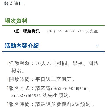
齡皆適用。
場次資料
聯絡資訊 :
(06)5050905#8528 沈先生
活動內容介紹
l
活動對象：20
人以上機關、學校、團體
報名。
l
開放
時間：
平日週二至
週五。
l
報名方式：
請來電
(06)5050905
轉8101、
沈先生
預約。
8528
8102或分機
l
報名
時間：
請最遲於參觀前
2
週預約，