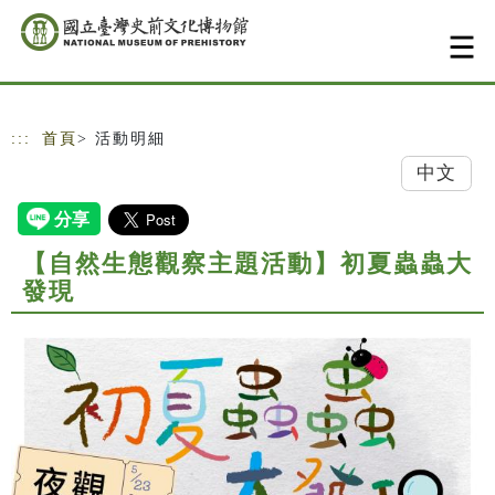
跳到主要內容
網站導覽
:::
首頁
> 活動明細
中文
【自然生態觀察主題活動】初夏蟲蟲大
發現