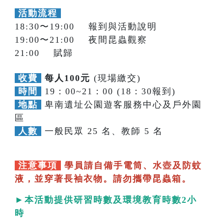
活動流程
18:30〜19:00 報到與活動說明
19:00〜21:00 夜間昆蟲觀察
21:00 賦歸
收費
每人100元
(現場繳交)
時間
19：00~21：00 (18：30報到)
地點
卑南遺址公園遊客服務中心及戶外園
區
人數
一般民眾 25 名、教師 5 名
注意事項
學員請自備手電筒、水壺及防蚊
液，並穿著長袖衣物。請勿攜帶昆蟲箱。
►本活動提供研習時數及環境教育時數2小
時