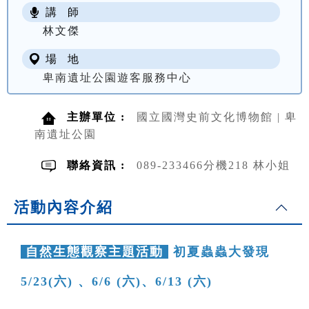
講 師
NT$ 100
林文傑
場 地
卑南遺址公園遊客服務中心
主辦單位 :
國立國灣史前文化博物館 | 卑
南遺址公園
聯絡資訊 :
089-233466分機218 林小姐
活動內容介紹
自然生態觀察主題活動
初夏蟲蟲大發現
5/23(六) 、6/6 (六)、6/13 (六)