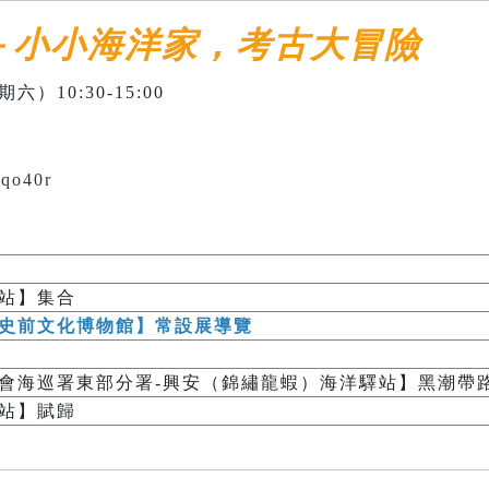
－小小海洋家，考古大冒險
六）10:30-15:00
6qo40r
站】集合
史前文化博物館】常設展導覽
會海巡署東部分署-興安（錦繡龍蝦）海洋驛站】黑潮帶
站】賦歸