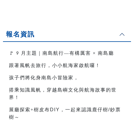
報名資訊
🚩
月主題｜南島航行—有構厲害
×
南島廳
9
跟著風帆去旅行，小小航海家啟航囉！
孩子們將化身南島小冒險家，
搭乘知識風帆，穿越島嶼文化與航海故事的世
界！
展廳探索+樹皮布
DIY
，一起來認識鹿仔樹
/
鈔票
樹～