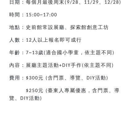
日期：每個月最後周末
、
、
(9/28
11/29
12/28)
時間：
15:00~17:00
地點：史前館常設展廳、探索館創意工坊
人數：
人以上報名即可成行
12
年齡：
歲
適合國小
學童，依主題不同
7~13
(
)
內容：展廳主題活動
手作
依主題不同
+DIY
(
)
費用：
元
含門票、導覽、
活動
$300
(
DIY
)
元
臺東人專屬優惠，含門票、導
$250
(
覽、
活動
DIY
)